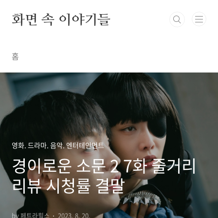
본문 바로가기
화면 속 이야기들
홈
영화. 드라마. 음악. 엔터테인먼트
경이로운 소문 2 7화 줄거리
리뷰 시청률 결말
by 페트라힐스
2023. 8. 20.