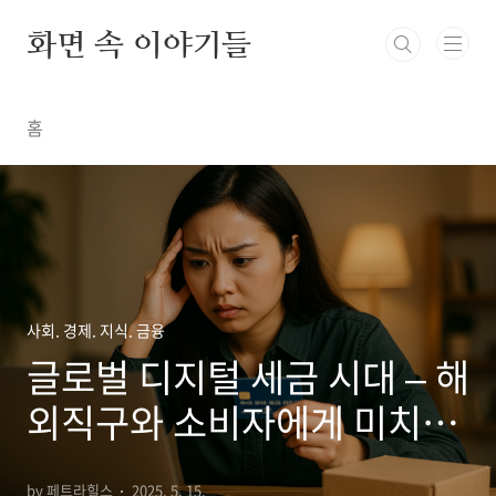
본문 바로가기
화면 속 이야기들
홈
사회. 경제. 지식. 금융
글로벌 디지털 세금 시대 – 해
외직구와 소비자에게 미치는
영향은?
by 페트라힐스
2025. 5. 15.