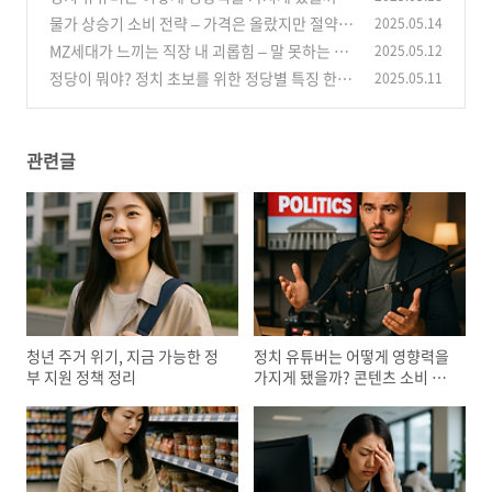
콘텐츠 소비 트렌드 분석
물가 상승기 소비 전략 – 가격은 올랐지만 절약
2025.05.14
(0)
가능한 분야 5가지
MZ세대가 느끼는 직장 내 괴롭힘 – 말 못하는 고
2025.05.12
(2)
충과 대응법
정당이 뭐야? 정치 초보를 위한 정당별 특징 한눈
2025.05.11
(0)
에 보기
(2)
관련글
청년 주거 위기, 지금 가능한 정
정치 유튜버는 어떻게 영향력을
부 지원 정책 정리
가지게 됐을까? 콘텐츠 소비 트
렌드 분석