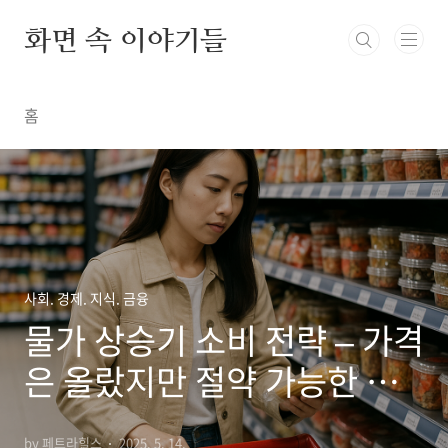
본문 바로가기
화면 속 이야기들
홈
사회. 경제. 지식. 금융
물가 상승기 소비 전략 – 가격
은 올랐지만 절약 가능한 분
야 5가지
by 페트라힐스
2025. 5. 14.