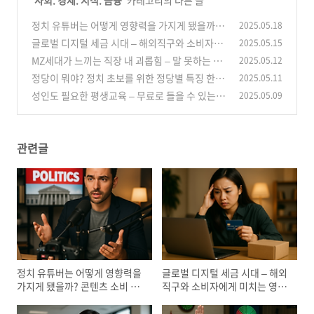
'
사회. 경제. 지식. 금융
' 카테고리의 다른 글
정치 유튜버는 어떻게 영향력을 가지게 됐을까?
2025.05.18
콘텐츠 소비 트렌드 분석
글로벌 디지털 세금 시대 – 해외직구와 소비자에
2025.05.15
(0)
게 미치는 영향은?
MZ세대가 느끼는 직장 내 괴롭힘 – 말 못하는 고
2025.05.12
(1)
충과 대응법
정당이 뭐야? 정치 초보를 위한 정당별 특징 한눈
2025.05.11
(0)
에 보기
성인도 필요한 평생교육 – 무료로 들을 수 있는
2025.05.09
(2)
공공 강좌 플랫폼 총정리
(5)
관련글
정치 유튜버는 어떻게 영향력을
글로벌 디지털 세금 시대 – 해외
가지게 됐을까? 콘텐츠 소비 트
직구와 소비자에게 미치는 영향
렌드 분석
은?