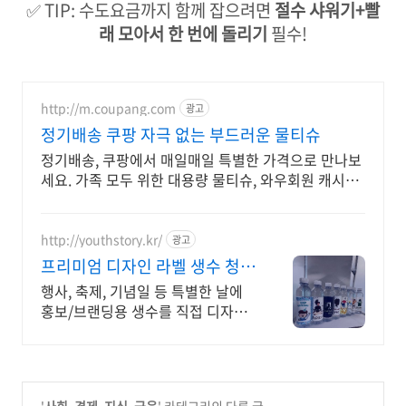
✅ TIP: 수도요금까지 함께 잡으려면
절수 샤워기+빨
래 모아서 한 번에 돌리기
필수!
http://m.coupang.com
광고
정기배송 쿠팡 자극 없는 부드러운 물티슈
정기배송, 쿠팡에서 매일매일 특별한 가격으로 만나보
세요. 가족 모두 위한 대용량 물티슈, 와우회원 캐시적
립 혜택으로 현명하게!
http://youthstory.kr/
광고
프리미엄 디자인 라벨 생수 청춘
스토리
행사, 축제, 기념일 등 특별한 날에
홍보/브랜딩용 생수를 직접 디자인
해보세요. 소량제작 및 대량주문, 정
기배송, 맞춤스케쥴 배송, 공장직영
맞춤생수 제작