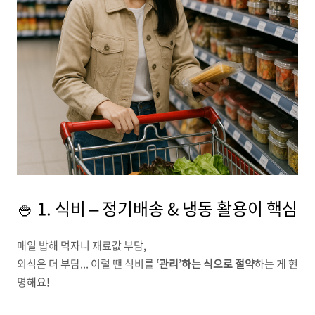
🍚 1. 식비 – 정기배송 & 냉동 활용이 핵심
매일 밥해 먹자니 재료값 부담,
외식은 더 부담... 이럴 땐 식비를
‘관리’하는 식으로 절약
하는 게 현
명해요!