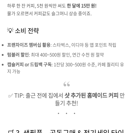
하루 한 잔 커피, 5천 원씩만 써도
한 달에 15만 원!
물가 오르면서 커피값도 슬그머니 상승 중이죠.
💡 소비 전략
프랜차이즈 멤버십 활용
: 스타벅스, 이디야 등 앱 포인트 적립
텀블러 할인
: 최대 400~500원 할인, 연간 수천 원 절약
캡슐커피 or 드립백 구독
: 1잔당 300~500원 수준, 카페 퀄리티 유
지 가능
✅ TIP: 출근 전에 집에서
샷 추가된 홈메이드 커피
만
들기 추천!
🛒 3. 생필품 – 공동구매 & 정기세일 타이