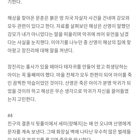
기한다.
해상을 찾아온 문춘은 붉은 멍 자국 자살자 사건을 건네며 강모와
모두 관련이 있다고 한다. 자료를 살펴보던 해상은 산영이 말했던
강모가 내가 아니었다는 말을 떠올리며 악귀에 씌어 유언을 남겼
다는 사실을 눈치챈다. 이야기를 나누던 중 산영이 해상의 집에 찾
아왔고 장진리에 대해 말을 꺼낸다.
장진리는 흉사가 있을 때마다 태자귀를 만들어 왔고 희생당하는
아이는 꼭 둘째여야 했다. 마을 전체가 모두 한편이 되어 아이를 죽
인 끔찍한 악습이었던 것이다. 산영은 죽은 아이가 분명 악귀가 되
었을 것이라 하고 해상은 무슨 생각으로 악귀가 자신을 끌어들였
는지 고민한다.
#4
친구의 결혼식 뒷풀이에서 세미(양혜지)는 왜 안 오냐며 산영에게
문자를 계속 보낸다. 그때 화장실 벽에 나타난 무수히 많은 벌레들
이 어두운 분위기를 풍기며 죽음을 암시한다.