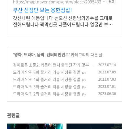
https://map.naver.com/p/entry/place/20954329
광고
92
부산 신점만 보는 용한점집!
갓신내린 애동입니다 높으신 신령님의공수를 그대로
전해드립니다 꽉막힌곳 다풀어드립니다 얼굴만 보면
점사가 나옵니다 향만 켜주세요 신의 말씀을 그대로 전
해 드리겠습니다
'
영화. 드라마. 음악. 엔터테인먼트
' 카테고리의 다른 글
경이로운 소문2: 카운터 펀치 출연진 작가 몇부작
2023.07.14
등장인물 악귀 세계관 정보
드라마 악귀 6화 줄거리 리뷰 시청률 결말
2023.07.09
(0)
(0)
드라마 악귀 4화 줄거리 리뷰 시청률 결말
2023.07.03
(0)
드라마 악귀 3화 줄거리 리뷰 시청률 결말
2023.07.01
(0)
드라마 악귀 2화 줄거리 리뷰 시청률 결말
2023.06.30
(0)
관련글