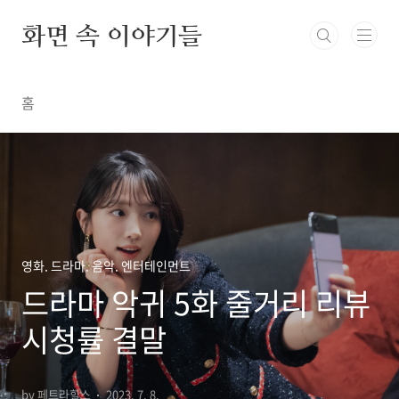
본문 바로가기
화면 속 이야기들
홈
영화. 드라마. 음악. 엔터테인먼트
드라마 악귀 5화 줄거리 리뷰
시청률 결말
by 페트라힐스
2023. 7. 8.