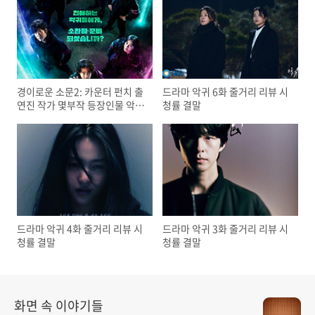
경이로운 소문2: 카운터 펀치 출
드라마 악귀 6화 줄거리 리뷰 시
연진 작가 몇부작 등장인물 악귀
청률 결말
세계관 정보
드라마 악귀 4화 줄거리 리뷰 시
드라마 악귀 3화 줄거리 리뷰 시
청률 결말
청률 결말
화면 속 이야기들