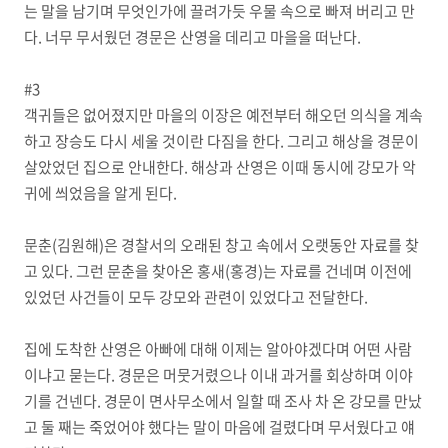
는 말을 남기며 무엇인가에 끌려가듯 우물 속으로 빠져 버리고 만
다. 너무 무서웠던 경문은 산영을 데리고 마을을 떠난다.
#3
객귀들은 없어졌지만 마을의 이장은 예전부터 해오던 의식을 계속
하고 장승도 다시 세울 것이란 다짐을 한다. 그리고 해상을 경문이
살았었던 집으로 안내한다. 해상과 산영은 이때 동시에 강모가 악
귀에 씌었음을 알게 된다.
문춘(김원해)은 경찰서의 오래된 창고 속에서 오랫동안 자료를 찾
고 있다. 그런 문춘을 찾아온 홍새(홍경)는 자료를 건네며 이전에
있었던 사건들이 모두 강모와 관련이 있었다고 전달한다.
집에 도착한 산영은 아빠에 대해 이제는 알아야겠다며 어떤 사람
이냐고 묻는다. 경문은 머뭇거렸으나 이내 과거를 회상하며 이야
기를 건넨다. 경문이 면사무소에서 일할 때 조사 차 온 강모를 만났
고 둘 째는 죽었어야 했다는 말이 마음에 걸렸다며 무서웠다고 얘