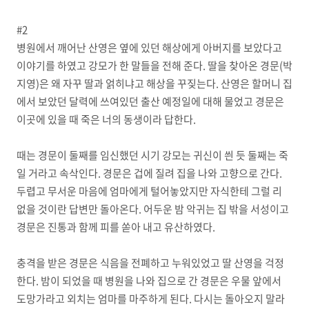
#2
병원에서 깨어난 산영은 옆에 있던 해상에게 아버지를 보았다고
이야기를 하였고 강모가 한 말들을 전해 준다. 딸을 찾아온 경문(박
지영)은 왜 자꾸 딸과 얽히냐고 해상을 꾸짖는다. 산영은 할머니 집
에서 보았던 달력에 쓰여있던 출산 예정일에 대해 물었고 경문은
이곳에 있을 때 죽은 너의 동생이라 답한다.
때는 경문이 둘째를 임신했던 시기 강모는 귀신이 씐 듯 둘째는 죽
일 거라고 속삭인다. 경문은 겁에 질려 집을 나와 고향으로 간다.
두렵고 무서운 마음에 엄마에게 털어놓았지만 자식한테 그럴 리
없을 것이란 답변만 돌아온다. 어두운 밤 악귀는 집 밖을 서성이고
경문은 진통과 함께 피를 쏟아 내고 유산하였다.
충격을 받은 경문은 식음을 전폐하고 누워있었고 딸 산영을 걱정
한다. 밤이 되었을 때 병원을 나와 집으로 간 경문은 우물 앞에서
도망가라고 외치는 엄마를 마주하게 된다. 다시는 돌아오지 말라